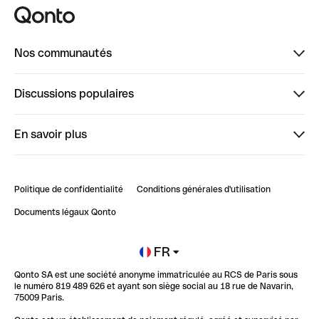
Nos communautés
Finpal
Discussions populaires
StrongHer
Bienvenue sur StrongHer : le guide pour bien dé...
En savoir plus
ClubQonto
Bienvenue sur Finpal : le guide pour bien démarrer
Compte pro en ligne
Retour d’expérience : Agrégation de Comptes Qonto
Politique de confidentialité
Conditions générales d'utilisation
Blog
Impact de l'IA sur les carrières/productivité
Documents légaux Qonto
Newsroom
Ouvrir un compte
FR
Qonto SA est une société anonyme immatriculée au RCS de Paris sous
Glossaire finance
le numéro 819 489 626 et ayant son siège social au 18 rue de Navarin,
75009 Paris.