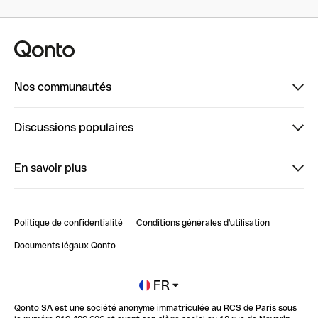
Nos communautés
Finpal
Discussions populaires
StrongHer
Bienvenue sur StrongHer : le guide pour bien dé...
En savoir plus
ClubQonto
Bienvenue sur Finpal : le guide pour bien démarrer
Compte pro en ligne
Retour d’expérience : Agrégation de Comptes Qonto
Politique de confidentialité
Conditions générales d'utilisation
Blog
Impact de l'IA sur les carrières/productivité
Documents légaux Qonto
Newsroom
Ouvrir un compte
FR
Qonto SA est une société anonyme immatriculée au RCS de Paris sous
Glossaire finance