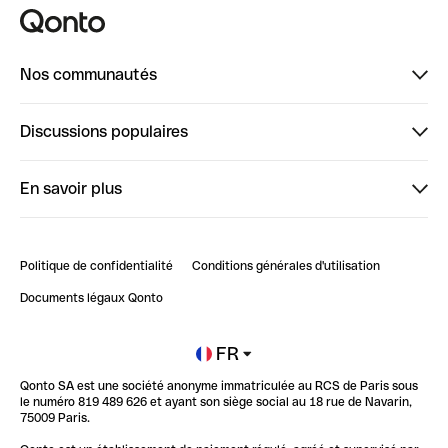
Nos communautés
Finpal
Discussions populaires
StrongHer
Bienvenue sur StrongHer : le guide pour bien dé...
En savoir plus
ClubQonto
Bienvenue sur Finpal : le guide pour bien démarrer
Compte pro en ligne
Retour d’expérience : Agrégation de Comptes Qonto
Politique de confidentialité
Conditions générales d'utilisation
Blog
Impact de l'IA sur les carrières/productivité
Documents légaux Qonto
Newsroom
Ouvrir un compte
FR
Qonto SA est une société anonyme immatriculée au RCS de Paris sous
Glossaire finance
le numéro 819 489 626 et ayant son siège social au 18 rue de Navarin,
75009 Paris.