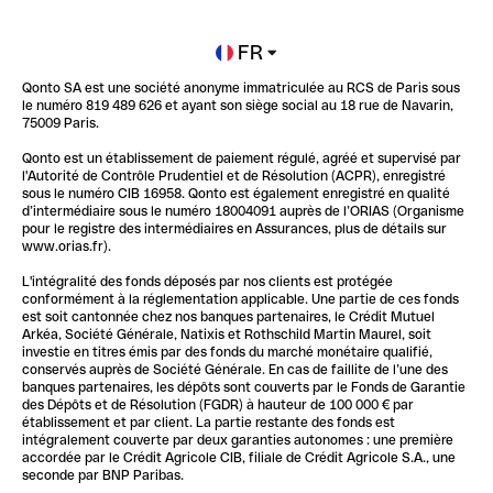
Newsroom
Ouvrir un compte
FR
Qonto SA est une société anonyme immatriculée au RCS de Paris sous
Glossaire finance
le numéro 819 489 626 et ayant son siège social au 18 rue de Navarin,
75009 Paris.
Qonto est un établissement de paiement régulé, agréé et supervisé par
l'Autorité de Contrôle Prudentiel et de Résolution (ACPR), enregistré
sous le numéro CIB 16958. Qonto est également enregistré en qualité
d’intermédiaire sous le numéro 18004091 auprès de l’ORIAS (Organisme
pour le registre des intermédiaires en Assurances, plus de détails sur
www.orias.fr).
L'intégralité des fonds déposés par nos clients est protégée
conformément à la réglementation applicable. Une partie de ces fonds
est soit cantonnée chez nos banques partenaires, le Crédit Mutuel
Arkéa, Société Générale, Natixis et Rothschild Martin Maurel, soit
investie en titres émis par des fonds du marché monétaire qualifié,
conservés auprès de Société Générale. En cas de faillite de l’une des
banques partenaires, les dépôts sont couverts par le Fonds de Garantie
des Dépôts et de Résolution (FGDR) à hauteur de 100 000 € par
établissement et par client. La partie restante des fonds est
intégralement couverte par deux garanties autonomes : une première
accordée par le Crédit Agricole CIB, filiale de Crédit Agricole S.A., une
seconde par BNP Paribas.