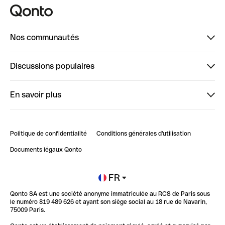
Nos communautés
Finpal
Discussions populaires
StrongHer
Bienvenue sur StrongHer : le guide pour bien dé...
En savoir plus
ClubQonto
Bienvenue sur Finpal : le guide pour bien démarrer
Compte pro en ligne
Retour d’expérience : Agrégation de Comptes Qonto
Politique de confidentialité
Conditions générales d'utilisation
Blog
Impact de l'IA sur les carrières/productivité
Documents légaux Qonto
Newsroom
Ouvrir un compte
FR
Qonto SA est une société anonyme immatriculée au RCS de Paris sous
Glossaire finance
le numéro 819 489 626 et ayant son siège social au 18 rue de Navarin,
75009 Paris.