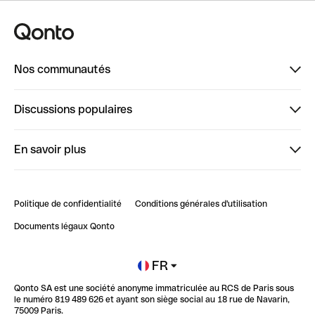
Nos communautés
Finpal
Discussions populaires
StrongHer
Bienvenue sur StrongHer : le guide pour bien dé...
En savoir plus
ClubQonto
Bienvenue sur Finpal : le guide pour bien démarrer
Compte pro en ligne
Retour d’expérience : Agrégation de Comptes Qonto
Politique de confidentialité
Conditions générales d'utilisation
Blog
Impact de l'IA sur les carrières/productivité
Documents légaux Qonto
Newsroom
Ouvrir un compte
FR
Qonto SA est une société anonyme immatriculée au RCS de Paris sous
Glossaire finance
le numéro 819 489 626 et ayant son siège social au 18 rue de Navarin,
75009 Paris.