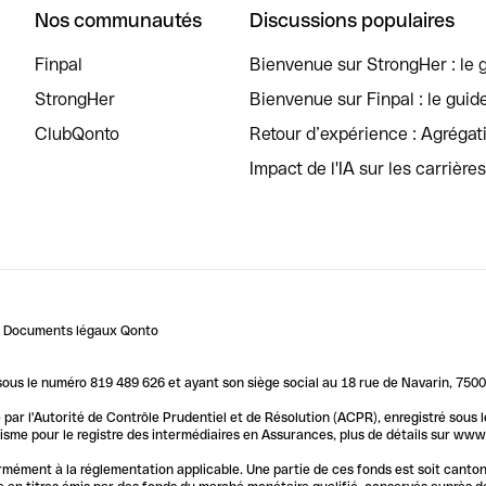
Nos communautés
Discussions populaires
Finpal
Bienvenue sur StrongHer : le g
StrongHer
Bienvenue sur Finpal : le guid
ClubQonto
Retour d’expérience : Agréga
Impact de l'IA sur les carrière
Documents légaux Qonto
us le numéro 819 489 626 et ayant son siège social au 18 rue de Navarin, 7500
par l'Autorité de Contrôle Prudentiel et de Résolution (ACPR), enregistré sous
me pour le registre des intermédiaires en Assurances, plus de détails sur www.o
ormément à la réglementation applicable. Une partie de ces fonds est soit canto