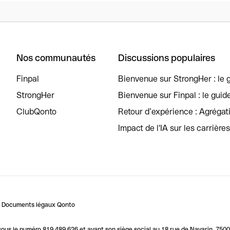
Nos communautés
Discussions populaires
Finpal
Bienvenue sur StrongHer : le g
StrongHer
Bienvenue sur Finpal : le guid
ClubQonto
Retour d’expérience : Agréga
Impact de l'IA sur les carrière
Documents légaux Qonto
us le numéro 819 489 626 et ayant son siège social au 18 rue de Navarin, 7500