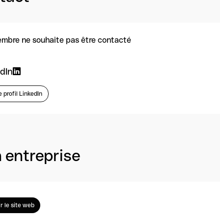
mbre ne souhaite pas être contacté
dIn
e profil LinkedIn
 entreprise
ir le site web