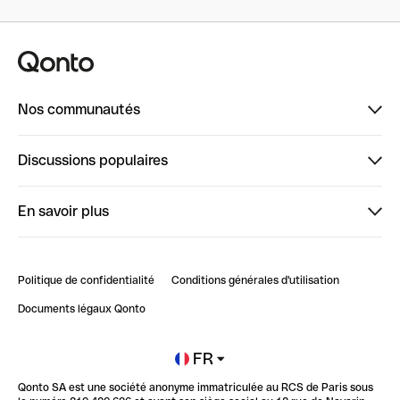
Nos communautés
Finpal
Discussions populaires
StrongHer
Bienvenue sur StrongHer : le guide pour bien dé...
En savoir plus
ClubQonto
Bienvenue sur Finpal : le guide pour bien démarrer
Compte pro en ligne
Retour d’expérience : Agrégation de Comptes Qonto
Politique de confidentialité
Conditions générales d'utilisation
Blog
Impact de l'IA sur les carrières/productivité
Documents légaux Qonto
Newsroom
Ouvrir un compte
FR
Qonto SA est une société anonyme immatriculée au RCS de Paris sous
Glossaire finance