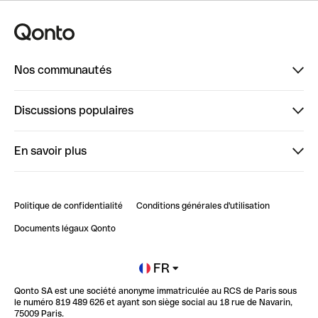
Nos communautés
Finpal
Discussions populaires
StrongHer
Bienvenue sur StrongHer : le guide pour bien dé...
En savoir plus
ClubQonto
Bienvenue sur Finpal : le guide pour bien démarrer
Compte pro en ligne
Retour d’expérience : Agrégation de Comptes Qonto
Politique de confidentialité
Conditions générales d'utilisation
Blog
Impact de l'IA sur les carrières/productivité
Documents légaux Qonto
Newsroom
Ouvrir un compte
FR
Qonto SA est une société anonyme immatriculée au RCS de Paris sous
Glossaire finance
le numéro 819 489 626 et ayant son siège social au 18 rue de Navarin,
75009 Paris.