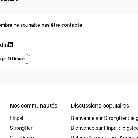
mbre ne souhaite pas être contacté
dIn
e profil LinkedIn
Nos communautés
Discussions populaires
Finpal
Bienvenue sur StrongHer : le g
StrongHer
Bienvenue sur Finpal : le guid
ClubQonto
Retour d’expérience : Agréga