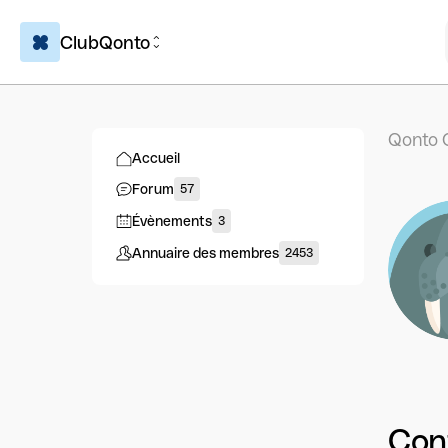
ClubQonto
Qonto 
Accueil
Forum
57
Évènements
3
Annuaire des membres
2453
Con