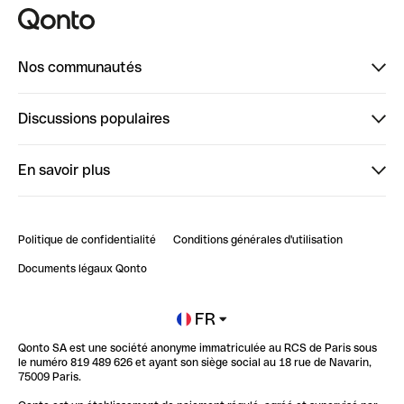
Nos communautés
Finpal
Discussions populaires
StrongHer
Bienvenue sur StrongHer : le guide pour bien dé...
En savoir plus
ClubQonto
Bienvenue sur Finpal : le guide pour bien démarrer
Compte pro en ligne
Retour d’expérience : Agrégation de Comptes Qonto
Politique de confidentialité
Conditions générales d'utilisation
Blog
Impact de l'IA sur les carrières/productivité
Documents légaux Qonto
Newsroom
Ouvrir un compte
FR
Qonto SA est une société anonyme immatriculée au RCS de Paris sous
Glossaire finance
le numéro 819 489 626 et ayant son siège social au 18 rue de Navarin,
75009 Paris.