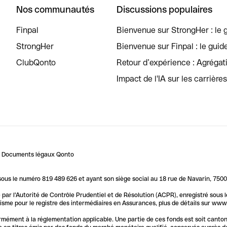
Nos communautés
Discussions populaires
Finpal
Bienvenue sur StrongHer : le g
StrongHer
Bienvenue sur Finpal : le guid
ClubQonto
Retour d’expérience : Agréga
Impact de l'IA sur les carrière
Documents légaux Qonto
us le numéro 819 489 626 et ayant son siège social au 18 rue de Navarin, 7500
par l'Autorité de Contrôle Prudentiel et de Résolution (ACPR), enregistré sous
me pour le registre des intermédiaires en Assurances, plus de détails sur www.o
ormément à la réglementation applicable. Une partie de ces fonds est soit canto