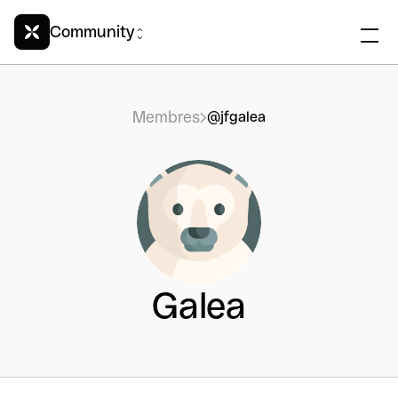
Community
Membres
@jfgalea
Galea