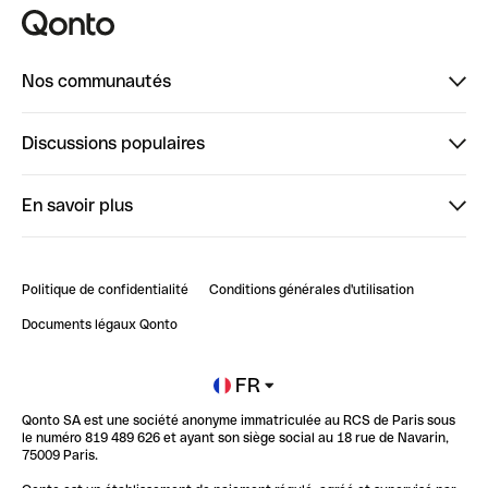
Nos communautés
Finpal
Discussions populaires
StrongHer
Bienvenue sur StrongHer : le guide pour bien dé...
En savoir plus
ClubQonto
Bienvenue sur Finpal : le guide pour bien démarrer
Compte pro en ligne
Retour d’expérience : Agrégation de Comptes Qonto
Politique de confidentialité
Conditions générales d'utilisation
Blog
Impact de l'IA sur les carrières/productivité
Documents légaux Qonto
Newsroom
Ouvrir un compte
FR
Qonto SA est une société anonyme immatriculée au RCS de Paris sous
Glossaire finance
le numéro 819 489 626 et ayant son siège social au 18 rue de Navarin,
75009 Paris.