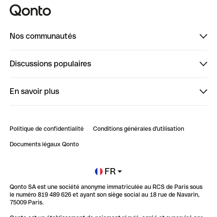
Nos communautés
Finpal
Discussions populaires
StrongHer
Bienvenue sur StrongHer : le guide pour bien dé...
En savoir plus
ClubQonto
Bienvenue sur Finpal : le guide pour bien démarrer
Compte pro en ligne
Retour d’expérience : Agrégation de Comptes Qonto
Politique de confidentialité
Conditions générales d'utilisation
Blog
Impact de l'IA sur les carrières/productivité
Documents légaux Qonto
Newsroom
Ouvrir un compte
FR
Qonto SA est une société anonyme immatriculée au RCS de Paris sous
Glossaire finance
le numéro 819 489 626 et ayant son siège social au 18 rue de Navarin,
75009 Paris.