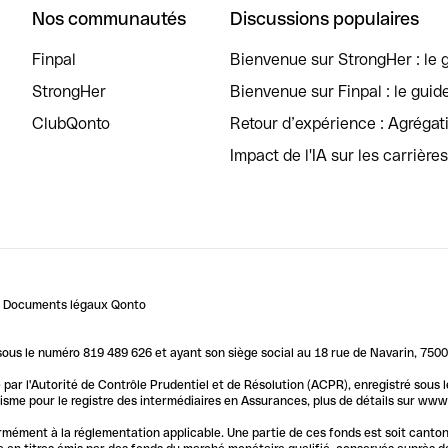
Nos communautés
Discussions populaires
Finpal
Bienvenue sur StrongHer : le g
StrongHer
Bienvenue sur Finpal : le guid
ClubQonto
Retour d’expérience : Agréga
Impact de l'IA sur les carrière
Documents légaux Qonto
us le numéro 819 489 626 et ayant son siège social au 18 rue de Navarin, 7500
par l'Autorité de Contrôle Prudentiel et de Résolution (ACPR), enregistré sous
me pour le registre des intermédiaires en Assurances, plus de détails sur www.o
ormément à la réglementation applicable. Une partie de ces fonds est soit canto