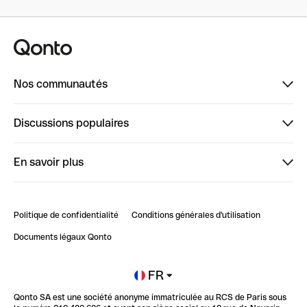
Nos communautés
Finpal
Discussions populaires
StrongHer
Bienvenue sur StrongHer : le guide pour bien dé...
En savoir plus
ClubQonto
Bienvenue sur Finpal : le guide pour bien démarrer
Compte pro en ligne
Retour d’expérience : Agrégation de Comptes Qonto
Politique de confidentialité
Conditions générales d'utilisation
Blog
Impact de l'IA sur les carrières/productivité
Documents légaux Qonto
Newsroom
Ouvrir un compte
FR
Qonto SA est une société anonyme immatriculée au RCS de Paris sous
Glossaire finance