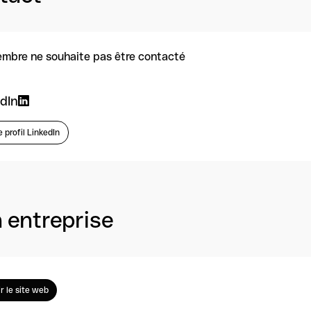
mbre ne souhaite pas être contacté
dIn
e profil LinkedIn
 entreprise
ir le site web