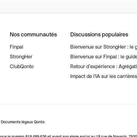
Nos communautés
Discussions populaires
Finpal
Bienvenue sur StrongHer : le g
StrongHer
Bienvenue sur Finpal : le guid
ClubQonto
Retour d’expérience : Agréga
Impact de l'IA sur les carrière
Documents légaux Qonto
us le numéro 819 489 626 et ayant son siège social au 18 rue de Navarin, 7500