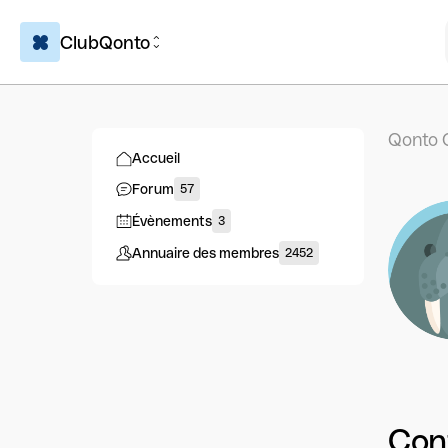
ClubQonto
Qonto 
Accueil
Forum
57
Évènements
3
Annuaire des membres
2452
Con