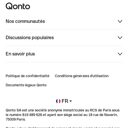
Nos communautés
Finpal
Discussions populaires
StrongHer
Bienvenue sur StrongHer : le guide pour bien dé...
En savoir plus
ClubQonto
Bienvenue sur Finpal : le guide pour bien démarrer
Compte pro en ligne
Retour d’expérience : Agrégation de Comptes Qonto
Politique de confidentialité
Conditions générales d'utilisation
Blog
Impact de l'IA sur les carrières/productivité
Documents légaux Qonto
Newsroom
Ouvrir un compte
FR
Qonto SA est une société anonyme immatriculée au RCS de Paris sous
Glossaire finance
le numéro 819 489 626 et ayant son siège social au 18 rue de Navarin,
75009 Paris.