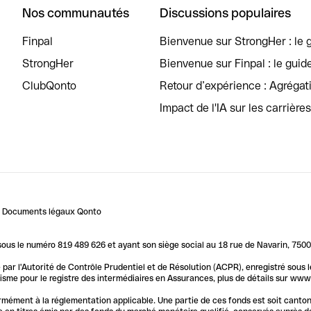
Nos communautés
Discussions populaires
Finpal
Bienvenue sur StrongHer : le g
StrongHer
Bienvenue sur Finpal : le guid
ClubQonto
Retour d’expérience : Agréga
Impact de l'IA sur les carrière
Documents légaux Qonto
us le numéro 819 489 626 et ayant son siège social au 18 rue de Navarin, 7500
par l'Autorité de Contrôle Prudentiel et de Résolution (ACPR), enregistré sous
me pour le registre des intermédiaires en Assurances, plus de détails sur www.o
ormément à la réglementation applicable. Une partie de ces fonds est soit canto