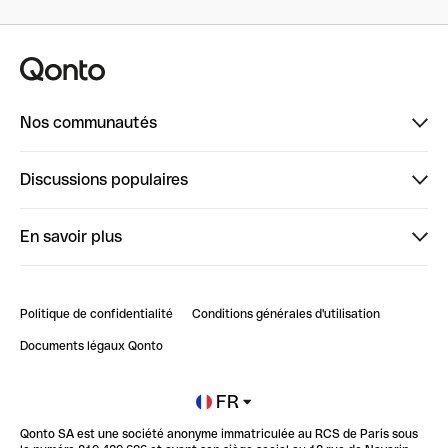
Nos communautés
Finpal
Discussions populaires
StrongHer
Bienvenue sur StrongHer : le guide pour bien dé...
En savoir plus
ClubQonto
Bienvenue sur Finpal : le guide pour bien démarrer
Compte pro en ligne
Retour d’expérience : Agrégation de Comptes Qonto
Politique de confidentialité
Conditions générales d'utilisation
Blog
Impact de l'IA sur les carrières/productivité
Documents légaux Qonto
Newsroom
Ouvrir un compte
FR
Qonto SA est une société anonyme immatriculée au RCS de Paris sous
Glossaire finance