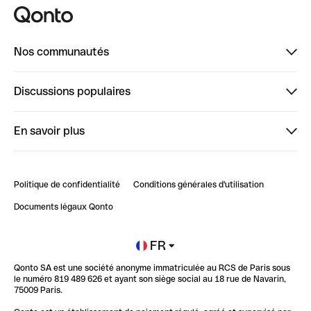
Nos communautés
Finpal
Discussions populaires
StrongHer
Bienvenue sur StrongHer : le guide pour bien dé...
En savoir plus
ClubQonto
Bienvenue sur Finpal : le guide pour bien démarrer
Compte pro en ligne
Retour d’expérience : Agrégation de Comptes Qonto
Politique de confidentialité
Conditions générales d'utilisation
Blog
Impact de l'IA sur les carrières/productivité
Documents légaux Qonto
Newsroom
Ouvrir un compte
FR
Qonto SA est une société anonyme immatriculée au RCS de Paris sous
Glossaire finance
le numéro 819 489 626 et ayant son siège social au 18 rue de Navarin,
75009 Paris.