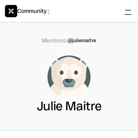
Community
Membres
@juliemaitre
Julie Maitre