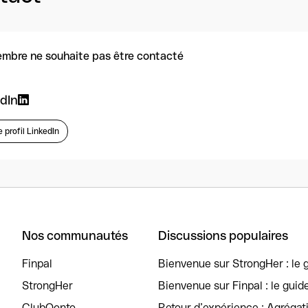
mbre ne souhaite pas être contacté
dIn
e profil LinkedIn
Nos communautés
Discussions populaires
Finpal
Bienvenue sur StrongHer : le g
StrongHer
Bienvenue sur Finpal : le guid
ClubQonto
Retour d’expérience : Agréga