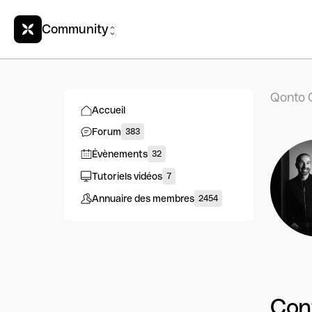
Community
Qonto 
Accueil
Forum
383
Évènements
32
Tutoriels vidéos
7
Annuaire des membres
2454
Con