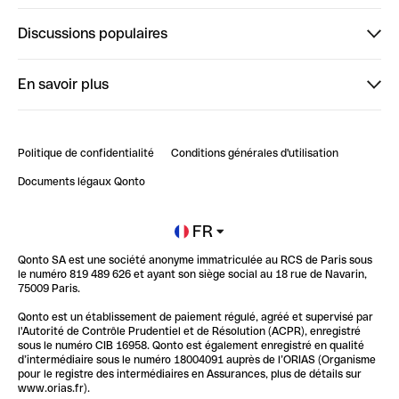
Finpal
Discussions populaires
StrongHer
Bienvenue sur StrongHer : le guide pour bien dé...
En savoir plus
ClubQonto
Bienvenue sur Finpal : le guide pour bien démarrer
Compte pro en ligne
Retour d’expérience : Agrégation de Comptes Qonto
Politique de confidentialité
Conditions générales d'utilisation
Blog
Impact de l'IA sur les carrières/productivité
Documents légaux Qonto
Newsroom
Ouvrir un compte
FR
Qonto SA est une société anonyme immatriculée au RCS de Paris sous
Glossaire finance
le numéro 819 489 626 et ayant son siège social au 18 rue de Navarin,
75009 Paris.
Qonto est un établissement de paiement régulé, agréé et supervisé par
l'Autorité de Contrôle Prudentiel et de Résolution (ACPR), enregistré
sous le numéro CIB 16958. Qonto est également enregistré en qualité
d’intermédiaire sous le numéro 18004091 auprès de l’ORIAS (Organisme
pour le registre des intermédiaires en Assurances, plus de détails sur
www.orias.fr).