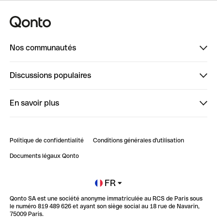
Nos communautés
Finpal
Discussions populaires
StrongHer
Bienvenue sur StrongHer : le guide pour bien dé...
En savoir plus
ClubQonto
Bienvenue sur Finpal : le guide pour bien démarrer
Compte pro en ligne
Retour d’expérience : Agrégation de Comptes Qonto
Politique de confidentialité
Conditions générales d'utilisation
Blog
Impact de l'IA sur les carrières/productivité
Documents légaux Qonto
Newsroom
Ouvrir un compte
FR
Qonto SA est une société anonyme immatriculée au RCS de Paris sous
Glossaire finance
le numéro 819 489 626 et ayant son siège social au 18 rue de Navarin,
75009 Paris.