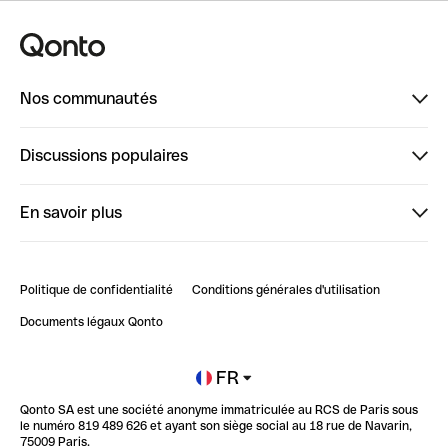
Nos communautés
Finpal
Discussions populaires
StrongHer
Bienvenue sur StrongHer : le guide pour bien dé...
En savoir plus
ClubQonto
Bienvenue sur Finpal : le guide pour bien démarrer
Compte pro en ligne
Retour d’expérience : Agrégation de Comptes Qonto
Politique de confidentialité
Conditions générales d'utilisation
Blog
Impact de l'IA sur les carrières/productivité
Documents légaux Qonto
Newsroom
Ouvrir un compte
FR
Qonto SA est une société anonyme immatriculée au RCS de Paris sous
Glossaire finance
le numéro 819 489 626 et ayant son siège social au 18 rue de Navarin,
75009 Paris.