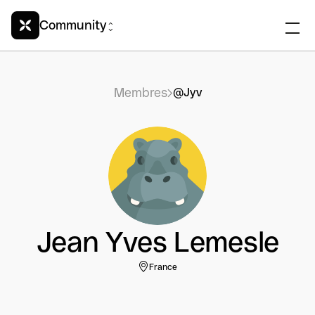
Community
Membres
@Jyv
Jean Yves Lemesle
France