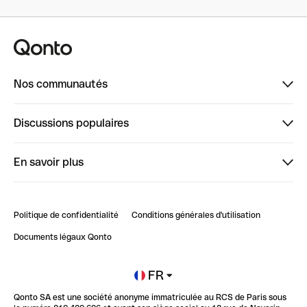
Nos communautés
Finpal
Discussions populaires
StrongHer
Bienvenue sur StrongHer : le guide pour bien dé...
En savoir plus
ClubQonto
Bienvenue sur Finpal : le guide pour bien démarrer
Compte pro en ligne
Retour d’expérience : Agrégation de Comptes Qonto
Politique de confidentialité
Conditions générales d'utilisation
Blog
Impact de l'IA sur les carrières/productivité
Documents légaux Qonto
Newsroom
Ouvrir un compte
FR
Qonto SA est une société anonyme immatriculée au RCS de Paris sous
Glossaire finance