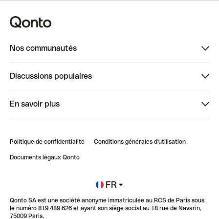
Nos communautés
Finpal
Discussions populaires
StrongHer
Bienvenue sur StrongHer : le guide pour bien dé...
En savoir plus
ClubQonto
Bienvenue sur Finpal : le guide pour bien démarrer
Compte pro en ligne
Retour d’expérience : Agrégation de Comptes Qonto
Politique de confidentialité
Conditions générales d'utilisation
Blog
Impact de l'IA sur les carrières/productivité
Documents légaux Qonto
Newsroom
Ouvrir un compte
FR
Qonto SA est une société anonyme immatriculée au RCS de Paris sous
Glossaire finance
le numéro 819 489 626 et ayant son siège social au 18 rue de Navarin,
75009 Paris.