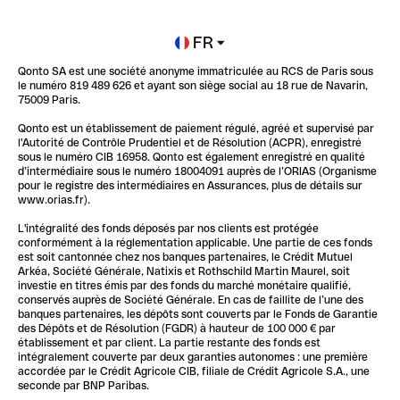
Newsroom
Ouvrir un compte
FR
Qonto SA est une société anonyme immatriculée au RCS de Paris sous
Glossaire finance
le numéro 819 489 626 et ayant son siège social au 18 rue de Navarin,
75009 Paris.
Qonto est un établissement de paiement régulé, agréé et supervisé par
l'Autorité de Contrôle Prudentiel et de Résolution (ACPR), enregistré
sous le numéro CIB 16958. Qonto est également enregistré en qualité
d’intermédiaire sous le numéro 18004091 auprès de l’ORIAS (Organisme
pour le registre des intermédiaires en Assurances, plus de détails sur
www.orias.fr).
L'intégralité des fonds déposés par nos clients est protégée
conformément à la réglementation applicable. Une partie de ces fonds
est soit cantonnée chez nos banques partenaires, le Crédit Mutuel
Arkéa, Société Générale, Natixis et Rothschild Martin Maurel, soit
investie en titres émis par des fonds du marché monétaire qualifié,
conservés auprès de Société Générale. En cas de faillite de l’une des
banques partenaires, les dépôts sont couverts par le Fonds de Garantie
des Dépôts et de Résolution (FGDR) à hauteur de 100 000 € par
établissement et par client. La partie restante des fonds est
intégralement couverte par deux garanties autonomes : une première
accordée par le Crédit Agricole CIB, filiale de Crédit Agricole S.A., une
seconde par BNP Paribas.