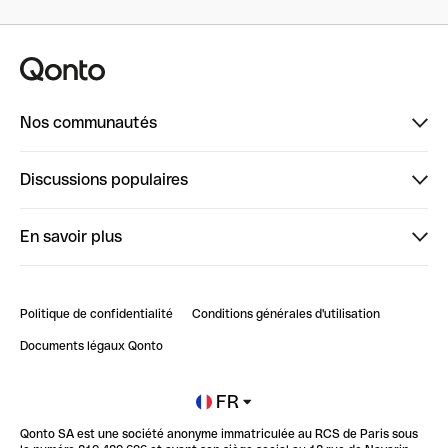
Nos communautés
Finpal
Discussions populaires
StrongHer
Bienvenue sur StrongHer : le guide pour bien dé...
En savoir plus
ClubQonto
Bienvenue sur Finpal : le guide pour bien démarrer
Compte pro en ligne
Retour d’expérience : Agrégation de Comptes Qonto
Politique de confidentialité
Conditions générales d'utilisation
Blog
Impact de l'IA sur les carrières/productivité
Documents légaux Qonto
Newsroom
Ouvrir un compte
FR
Qonto SA est une société anonyme immatriculée au RCS de Paris sous
Glossaire finance