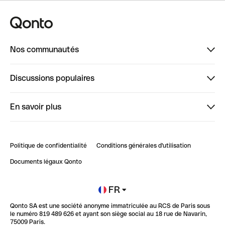
Nos communautés
Finpal
Discussions populaires
StrongHer
Bienvenue sur StrongHer : le guide pour bien dé...
En savoir plus
ClubQonto
Bienvenue sur Finpal : le guide pour bien démarrer
Compte pro en ligne
Retour d’expérience : Agrégation de Comptes Qonto
Politique de confidentialité
Conditions générales d'utilisation
Blog
Impact de l'IA sur les carrières/productivité
Documents légaux Qonto
Newsroom
Ouvrir un compte
FR
Qonto SA est une société anonyme immatriculée au RCS de Paris sous
Glossaire finance
le numéro 819 489 626 et ayant son siège social au 18 rue de Navarin,
75009 Paris.