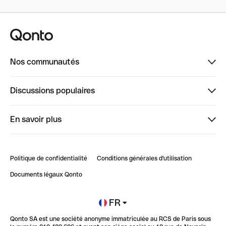
Nos communautés
Finpal
Discussions populaires
StrongHer
Bienvenue sur StrongHer : le guide pour bien dé...
En savoir plus
ClubQonto
Bienvenue sur Finpal : le guide pour bien démarrer
Compte pro en ligne
Retour d’expérience : Agrégation de Comptes Qonto
Politique de confidentialité
Conditions générales d'utilisation
Blog
Impact de l'IA sur les carrières/productivité
Documents légaux Qonto
Newsroom
Ouvrir un compte
FR
Qonto SA est une société anonyme immatriculée au RCS de Paris sous
Glossaire finance