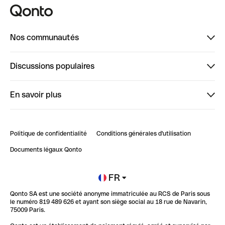
Nos communautés
Finpal
Discussions populaires
StrongHer
Bienvenue sur StrongHer : le guide pour bien dé...
En savoir plus
ClubQonto
Bienvenue sur Finpal : le guide pour bien démarrer
Compte pro en ligne
Retour d’expérience : Agrégation de Comptes Qonto
Politique de confidentialité
Conditions générales d'utilisation
Blog
Impact de l'IA sur les carrières/productivité
Documents légaux Qonto
Newsroom
Ouvrir un compte
FR
Qonto SA est une société anonyme immatriculée au RCS de Paris sous
Glossaire finance
le numéro 819 489 626 et ayant son siège social au 18 rue de Navarin,
75009 Paris.