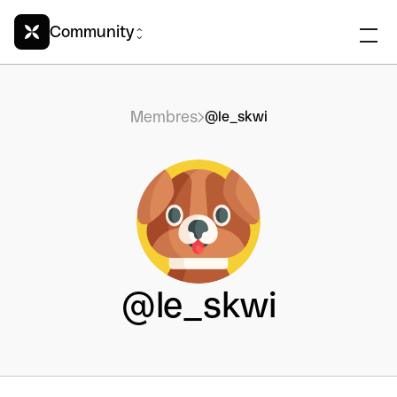
Community
Membres
@le_skwi
@le_skwi