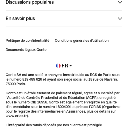
Discussions populaires
StrongHer
Bienvenue sur StrongHer : le guide pour bien dé...
En savoir plus
ClubQonto
Bienvenue sur Finpal : le guide pour bien démarrer
Compte pro en ligne
Retour d’expérience : Agrégation de Comptes Qonto
Politique de confidentialité
Conditions générales d'utilisation
Blog
Impact de l'IA sur les carrières/productivité
Documents légaux Qonto
Newsroom
Ouvrir un compte
FR
Qonto SA est une société anonyme immatriculée au RCS de Paris sous
Glossaire finance
le numéro 819 489 626 et ayant son siège social au 18 rue de Navarin,
75009 Paris.
Qonto est un établissement de paiement régulé, agréé et supervisé par
l'Autorité de Contrôle Prudentiel et de Résolution (ACPR), enregistré
sous le numéro CIB 16958. Qonto est également enregistré en qualité
d’intermédiaire sous le numéro 18004091 auprès de l’ORIAS (Organisme
pour le registre des intermédiaires en Assurances, plus de détails sur
www.orias.fr).
L'intégralité des fonds déposés par nos clients est protégée