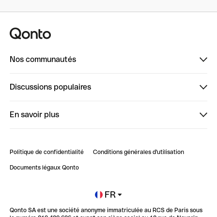
Nos communautés
Finpal
Discussions populaires
StrongHer
Bienvenue sur StrongHer : le guide pour bien dé...
En savoir plus
ClubQonto
Bienvenue sur Finpal : le guide pour bien démarrer
Compte pro en ligne
Retour d’expérience : Agrégation de Comptes Qonto
Politique de confidentialité
Conditions générales d'utilisation
Blog
Impact de l'IA sur les carrières/productivité
Documents légaux Qonto
Newsroom
Ouvrir un compte
FR
Qonto SA est une société anonyme immatriculée au RCS de Paris sous
Glossaire finance