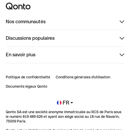
Nos communautés
Finpal
Discussions populaires
StrongHer
Bienvenue sur StrongHer : le guide pour bien dé...
En savoir plus
ClubQonto
Bienvenue sur Finpal : le guide pour bien démarrer
Compte pro en ligne
Retour d’expérience : Agrégation de Comptes Qonto
Politique de confidentialité
Conditions générales d'utilisation
Blog
Impact de l'IA sur les carrières/productivité
Documents légaux Qonto
Newsroom
Ouvrir un compte
FR
Qonto SA est une société anonyme immatriculée au RCS de Paris sous
Glossaire finance
le numéro 819 489 626 et ayant son siège social au 18 rue de Navarin,
75009 Paris.