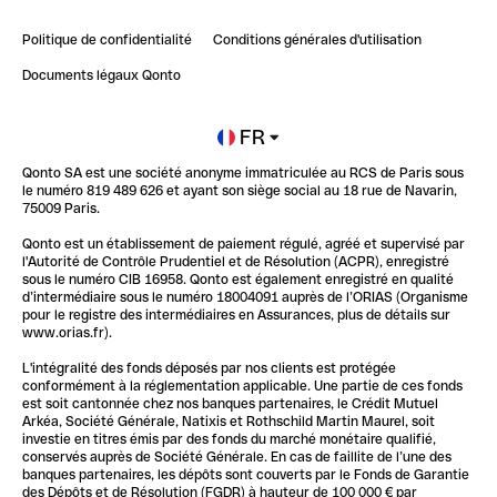
Retour d’expérience : Agrégation de Comptes Qonto
Politique de confidentialité
Conditions générales d'utilisation
Blog
Impact de l'IA sur les carrières/productivité
Documents légaux Qonto
Newsroom
Ouvrir un compte
FR
Qonto SA est une société anonyme immatriculée au RCS de Paris sous
Glossaire finance
le numéro 819 489 626 et ayant son siège social au 18 rue de Navarin,
75009 Paris.
Qonto est un établissement de paiement régulé, agréé et supervisé par
l'Autorité de Contrôle Prudentiel et de Résolution (ACPR), enregistré
sous le numéro CIB 16958. Qonto est également enregistré en qualité
d’intermédiaire sous le numéro 18004091 auprès de l’ORIAS (Organisme
pour le registre des intermédiaires en Assurances, plus de détails sur
www.orias.fr).
L'intégralité des fonds déposés par nos clients est protégée
conformément à la réglementation applicable. Une partie de ces fonds
est soit cantonnée chez nos banques partenaires, le Crédit Mutuel
Arkéa, Société Générale, Natixis et Rothschild Martin Maurel, soit
investie en titres émis par des fonds du marché monétaire qualifié,
conservés auprès de Société Générale. En cas de faillite de l’une des
banques partenaires, les dépôts sont couverts par le Fonds de Garantie
des Dépôts et de Résolution (FGDR) à hauteur de 100 000 € par