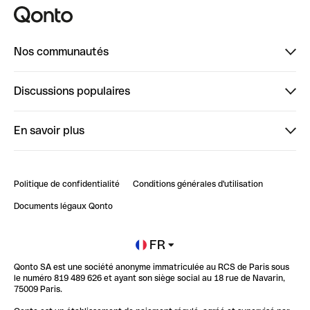
Nos communautés
Finpal
Discussions populaires
StrongHer
Bienvenue sur StrongHer : le guide pour bien dé...
En savoir plus
ClubQonto
Bienvenue sur Finpal : le guide pour bien démarrer
Compte pro en ligne
Retour d’expérience : Agrégation de Comptes Qonto
Politique de confidentialité
Conditions générales d'utilisation
Blog
Impact de l'IA sur les carrières/productivité
Documents légaux Qonto
Newsroom
Ouvrir un compte
FR
Qonto SA est une société anonyme immatriculée au RCS de Paris sous
Glossaire finance
le numéro 819 489 626 et ayant son siège social au 18 rue de Navarin,
75009 Paris.