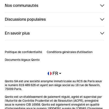
Nos communautés
Finpal
Discussions populaires
StrongHer
Bienvenue sur StrongHer : le guide pour bien dé...
En savoir plus
ClubQonto
Bienvenue sur Finpal : le guide pour bien démarrer
Compte pro en ligne
Retour d’expérience : Agrégation de Comptes Qonto
Politique de confidentialité
Conditions générales d'utilisation
Blog
Impact de l'IA sur les carrières/productivité
Documents légaux Qonto
Newsroom
Ouvrir un compte
FR
Qonto SA est une société anonyme immatriculée au RCS de Paris sous
Glossaire finance
le numéro 819 489 626 et ayant son siège social au 18 rue de Navarin,
75009 Paris.
Qonto est un établissement de paiement régulé, agréé et supervisé par
l'Autorité de Contrôle Prudentiel et de Résolution (ACPR), enregistré
sous le numéro CIB 16958. Qonto est également enregistré en qualité
d’intermédiaire sous le numéro 18004091 auprès de l’ORIAS (Organisme