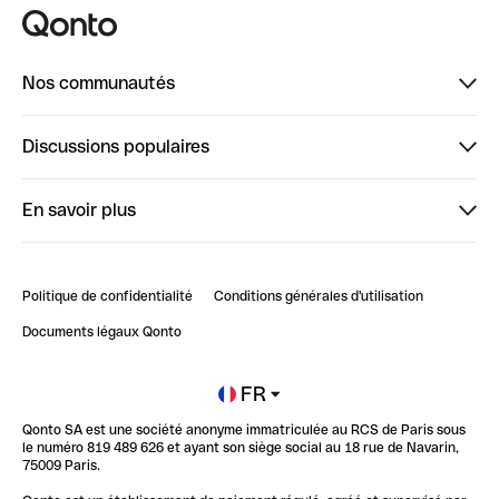
Nos communautés
Finpal
Discussions populaires
StrongHer
Bienvenue sur StrongHer : le guide pour bien dé...
En savoir plus
ClubQonto
Bienvenue sur Finpal : le guide pour bien démarrer
Compte pro en ligne
Retour d’expérience : Agrégation de Comptes Qonto
Politique de confidentialité
Conditions générales d'utilisation
Blog
Impact de l'IA sur les carrières/productivité
Documents légaux Qonto
Newsroom
Ouvrir un compte
FR
Qonto SA est une société anonyme immatriculée au RCS de Paris sous
Glossaire finance
le numéro 819 489 626 et ayant son siège social au 18 rue de Navarin,
75009 Paris.