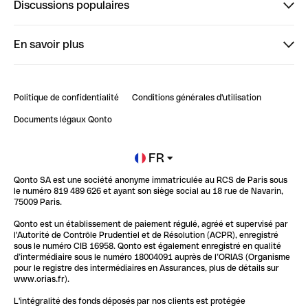
Discussions populaires
StrongHer
Bienvenue sur StrongHer : le guide pour bien dé...
En savoir plus
ClubQonto
Bienvenue sur Finpal : le guide pour bien démarrer
Compte pro en ligne
Retour d’expérience : Agrégation de Comptes Qonto
Politique de confidentialité
Conditions générales d'utilisation
Blog
Impact de l'IA sur les carrières/productivité
Documents légaux Qonto
Newsroom
Ouvrir un compte
FR
Qonto SA est une société anonyme immatriculée au RCS de Paris sous
Glossaire finance
le numéro 819 489 626 et ayant son siège social au 18 rue de Navarin,
75009 Paris.
Qonto est un établissement de paiement régulé, agréé et supervisé par
l'Autorité de Contrôle Prudentiel et de Résolution (ACPR), enregistré
sous le numéro CIB 16958. Qonto est également enregistré en qualité
d’intermédiaire sous le numéro 18004091 auprès de l’ORIAS (Organisme
pour le registre des intermédiaires en Assurances, plus de détails sur
www.orias.fr).
L'intégralité des fonds déposés par nos clients est protégée