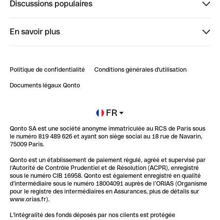
Discussions populaires
StrongHer
Bienvenue sur StrongHer : le guide pour bien dé...
En savoir plus
ClubQonto
Bienvenue sur Finpal : le guide pour bien démarrer
Compte pro en ligne
Retour d’expérience : Agrégation de Comptes Qonto
Politique de confidentialité
Conditions générales d'utilisation
Blog
Impact de l'IA sur les carrières/productivité
Documents légaux Qonto
Newsroom
Ouvrir un compte
FR
Qonto SA est une société anonyme immatriculée au RCS de Paris sous
Glossaire finance
le numéro 819 489 626 et ayant son siège social au 18 rue de Navarin,
75009 Paris.
Qonto est un établissement de paiement régulé, agréé et supervisé par
l'Autorité de Contrôle Prudentiel et de Résolution (ACPR), enregistré
sous le numéro CIB 16958. Qonto est également enregistré en qualité
d’intermédiaire sous le numéro 18004091 auprès de l’ORIAS (Organisme
pour le registre des intermédiaires en Assurances, plus de détails sur
www.orias.fr).
L'intégralité des fonds déposés par nos clients est protégée