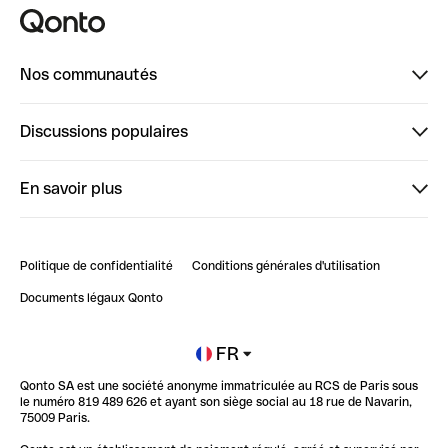
Nos communautés
Finpal
Discussions populaires
StrongHer
Bienvenue sur StrongHer : le guide pour bien dé...
En savoir plus
ClubQonto
Bienvenue sur Finpal : le guide pour bien démarrer
Compte pro en ligne
Retour d’expérience : Agrégation de Comptes Qonto
Politique de confidentialité
Conditions générales d'utilisation
Blog
Impact de l'IA sur les carrières/productivité
Documents légaux Qonto
Newsroom
Ouvrir un compte
FR
Qonto SA est une société anonyme immatriculée au RCS de Paris sous
Glossaire finance
le numéro 819 489 626 et ayant son siège social au 18 rue de Navarin,
75009 Paris.