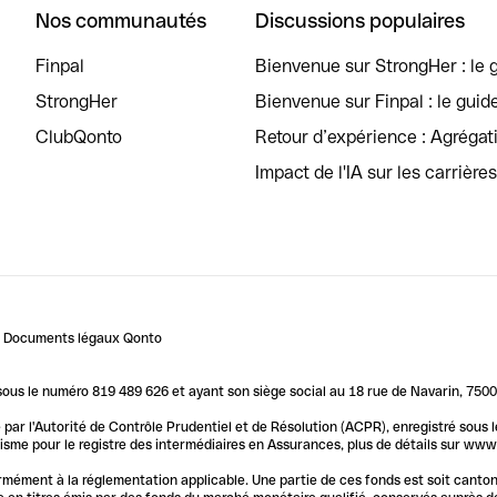
Nos communautés
Discussions populaires
Finpal
Bienvenue sur StrongHer : le g
StrongHer
Bienvenue sur Finpal : le guid
ClubQonto
Retour d’expérience : Agréga
Impact de l'IA sur les carrière
Documents légaux Qonto
us le numéro 819 489 626 et ayant son siège social au 18 rue de Navarin, 7500
par l'Autorité de Contrôle Prudentiel et de Résolution (ACPR), enregistré sous
me pour le registre des intermédiaires en Assurances, plus de détails sur www.o
ormément à la réglementation applicable. Une partie de ces fonds est soit canto