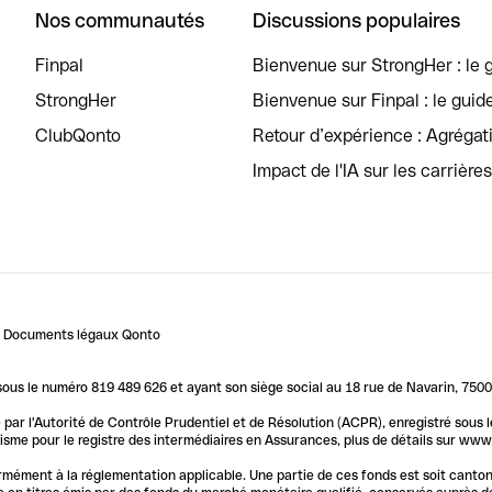
Nos communautés
Discussions populaires
Finpal
Bienvenue sur StrongHer : le g
StrongHer
Bienvenue sur Finpal : le guid
ClubQonto
Retour d’expérience : Agréga
Impact de l'IA sur les carrière
Documents légaux Qonto
us le numéro 819 489 626 et ayant son siège social au 18 rue de Navarin, 7500
par l'Autorité de Contrôle Prudentiel et de Résolution (ACPR), enregistré sous
me pour le registre des intermédiaires en Assurances, plus de détails sur www.o
ormément à la réglementation applicable. Une partie de ces fonds est soit canto