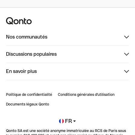
Nos communautés
Finpal
Discussions populaires
StrongHer
Bienvenue sur StrongHer : le guide pour bien dé...
En savoir plus
ClubQonto
Bienvenue sur Finpal : le guide pour bien démarrer
Compte pro en ligne
Retour d’expérience : Agrégation de Comptes Qonto
Politique de confidentialité
Conditions générales d'utilisation
Blog
Impact de l'IA sur les carrières/productivité
Documents légaux Qonto
Newsroom
Ouvrir un compte
FR
Qonto SA est une société anonyme immatriculée au RCS de Paris sous
Glossaire finance