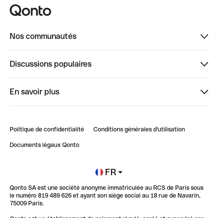
Nos communautés
Finpal
Discussions populaires
StrongHer
Bienvenue sur StrongHer : le guide pour bien dé...
En savoir plus
ClubQonto
Bienvenue sur Finpal : le guide pour bien démarrer
Compte pro en ligne
Retour d’expérience : Agrégation de Comptes Qonto
Politique de confidentialité
Conditions générales d'utilisation
Blog
Impact de l'IA sur les carrières/productivité
Documents légaux Qonto
Newsroom
Ouvrir un compte
FR
Qonto SA est une société anonyme immatriculée au RCS de Paris sous
Glossaire finance
le numéro 819 489 626 et ayant son siège social au 18 rue de Navarin,
75009 Paris.