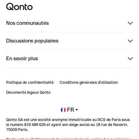
Nos communautés
Finpal
Discussions populaires
StrongHer
Bienvenue sur StrongHer : le guide pour bien dé...
En savoir plus
ClubQonto
Bienvenue sur Finpal : le guide pour bien démarrer
Compte pro en ligne
Retour d’expérience : Agrégation de Comptes Qonto
Politique de confidentialité
Conditions générales d'utilisation
Blog
Impact de l'IA sur les carrières/productivité
Documents légaux Qonto
Newsroom
Ouvrir un compte
FR
Qonto SA est une société anonyme immatriculée au RCS de Paris sous
Glossaire finance
le numéro 819 489 626 et ayant son siège social au 18 rue de Navarin,
75009 Paris.