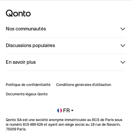
Nos communautés
Finpal
Discussions populaires
StrongHer
Bienvenue sur StrongHer : le guide pour bien dé...
En savoir plus
ClubQonto
Bienvenue sur Finpal : le guide pour bien démarrer
Compte pro en ligne
Retour d’expérience : Agrégation de Comptes Qonto
Politique de confidentialité
Conditions générales d'utilisation
Blog
Impact de l'IA sur les carrières/productivité
Documents légaux Qonto
Newsroom
Ouvrir un compte
FR
Qonto SA est une société anonyme immatriculée au RCS de Paris sous
Glossaire finance
le numéro 819 489 626 et ayant son siège social au 18 rue de Navarin,
75009 Paris.