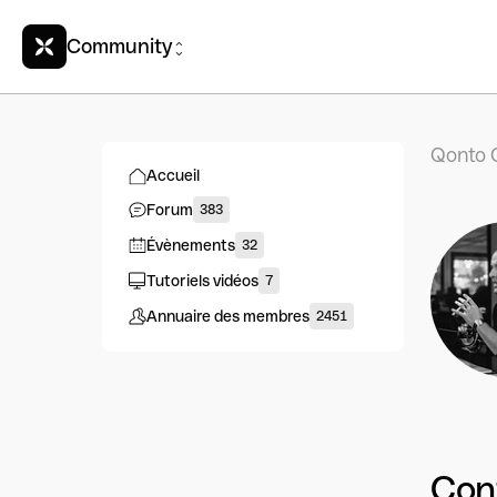
Community
Qonto 
Accueil
Forum
383
Évènements
32
Tutoriels vidéos
7
Annuaire des membres
2451
Con