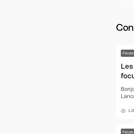
Cont
Forum
Les 
foc
Bonjo
Lance
1,2
Forum