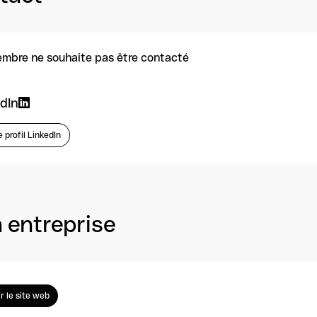
mbre ne souhaite pas être contacté
dIn
e profil LinkedIn
 entreprise
ir le site web