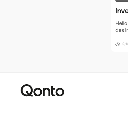
Inv
Hello
des i
2,1